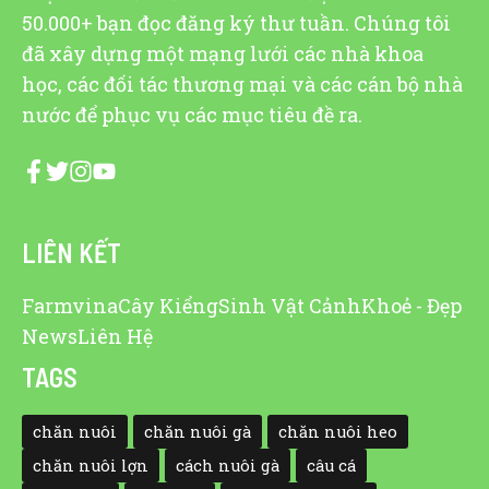
50.000+ bạn đọc đăng ký thư tuần. Chúng tôi
đã xây dựng một mạng lưới các nhà khoa
học, các đối tác thương mại và các cán bộ nhà
nước để phục vụ các mục tiêu đề ra.
LIÊN KẾT
Farmvina
Cây Kiểng
Sinh Vật Cảnh
Khoẻ - Đẹp
News
Liên Hệ
TAGS
chăn nuôi
chăn nuôi gà
chăn nuôi heo
chăn nuôi lợn
cách nuôi gà
câu cá