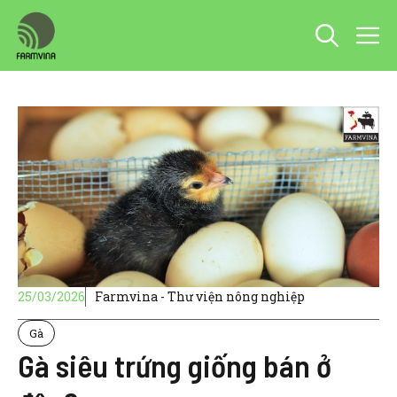
Chuyển
M
đến
nội
dung
25/03/2026
Farmvina - Thư viện nông nghiệp
Gà
Gà siêu trứng giống bán ở