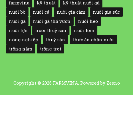
farmvina
kỹ thuật
kỹ thuật nuôi gà
nuôi bò
nuôi cá
nuôi gia cầm
nuôi gia súc
nuôi gà
nuôi gà thả vườn
nuôi heo
nuôi lợn
nuôi thuỷ sản
nuôi tôm
nông nghiệp
thuỷ sản
thức ăn chăn nuôi
trồng nấm
trồng trọt
Copyright © 2026 FARMVINA. Powered by
Zesno