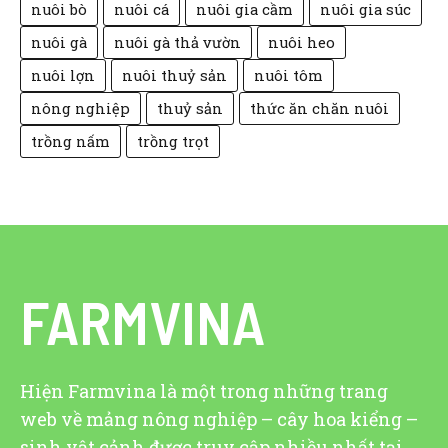
nuôi bò
nuôi cá
nuôi gia cầm
nuôi gia súc
nuôi gà
nuôi gà thả vườn
nuôi heo
nuôi lợn
nuôi thuỷ sản
nuôi tôm
nông nghiệp
thuỷ sản
thức ăn chăn nuôi
trồng nấm
trồng trọt
FARMVINA
Hiện Farmvina là một trong những trang
web về mảng nông nghiệp – cây hoa kiểng –
sinh vật cảnh được truy cập nhiều nhất tại