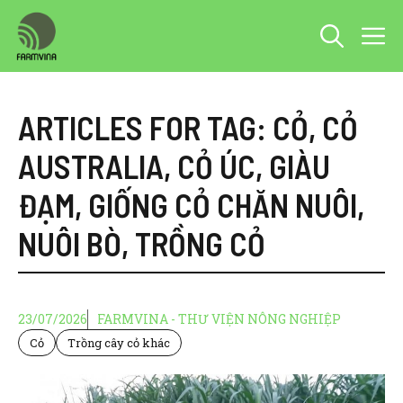
Chuyển
M
đến
nội
dung
ARTICLES FOR TAG:
CỎ
,
CỎ
AUSTRALIA
,
CỎ ÚC
,
GIÀU
ĐẠM
,
GIỐNG CỎ CHĂN NUÔI
,
NUÔI BÒ
,
TRỒNG CỎ
23/07/2026
FARMVINA - THƯ VIỆN NÔNG NGHIỆP
Cỏ
Trồng cây cỏ khác