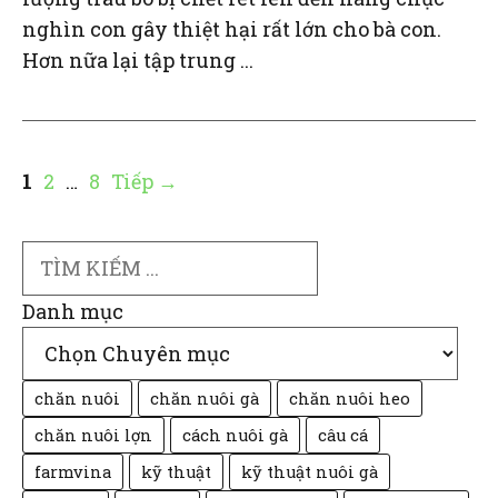
nghìn con gây thiệt hại rất lớn cho bà con.
Hơn nữa lại tập trung ...
Trang
Trang
Trang
1
2
…
8
Tiếp
→
Search
Danh mục
chăn nuôi
chăn nuôi gà
chăn nuôi heo
chăn nuôi lợn
cách nuôi gà
câu cá
farmvina
kỹ thuật
kỹ thuật nuôi gà