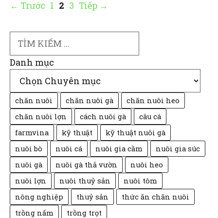
Trang
Trang
Trang
←
Trước
1
2
3
Tiếp
→
Search
Danh mục
chăn nuôi
chăn nuôi gà
chăn nuôi heo
chăn nuôi lợn
cách nuôi gà
câu cá
farmvina
kỹ thuật
kỹ thuật nuôi gà
nuôi bò
nuôi cá
nuôi gia cầm
nuôi gia súc
nuôi gà
nuôi gà thả vườn
nuôi heo
nuôi lợn
nuôi thuỷ sản
nuôi tôm
nông nghiệp
thuỷ sản
thức ăn chăn nuôi
trồng nấm
trồng trọt