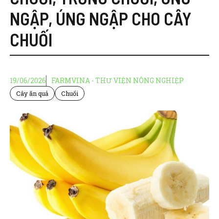
NGẬP
,
ÚNG NGẬP CHO CÂY
CHUỐI
19/06/2026
FARMVINA - THƯ VIỆN NÔNG NGHIỆP
Cây ăn quả
Chuối