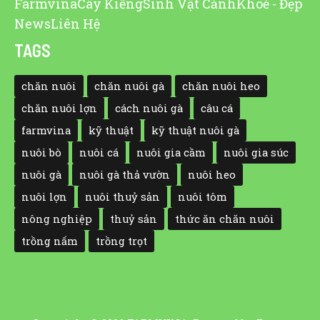
Farmvina
Cây Kiểng
Sinh Vật Cảnh
Khoẻ - Đẹp
News
Liên Hệ
TAGS
chăn nuôi
chăn nuôi gà
chăn nuôi heo
chăn nuôi lợn
cách nuôi gà
câu cá
farmvina
kỹ thuật
kỹ thuật nuôi gà
nuôi bò
nuôi cá
nuôi gia cầm
nuôi gia súc
nuôi gà
nuôi gà thả vườn
nuôi heo
nuôi lợn
nuôi thuỷ sản
nuôi tôm
nông nghiệp
thuỷ sản
thức ăn chăn nuôi
trồng nấm
trồng trọt