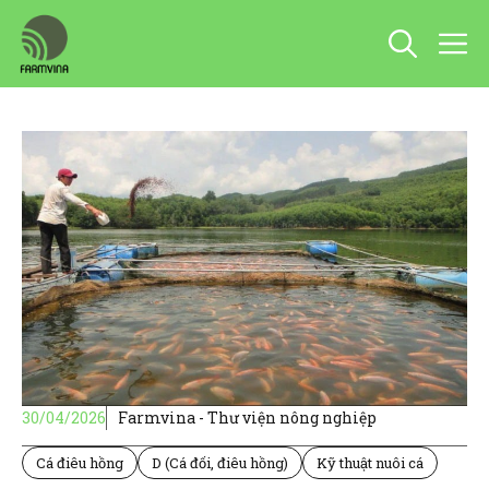
Chuyển
M
đến
nội
dung
30/04/2026
Farmvina - Thư viện nông nghiệp
Cá điêu hồng
D (Cá đối, điêu hồng)
Kỹ thuật nuôi cá