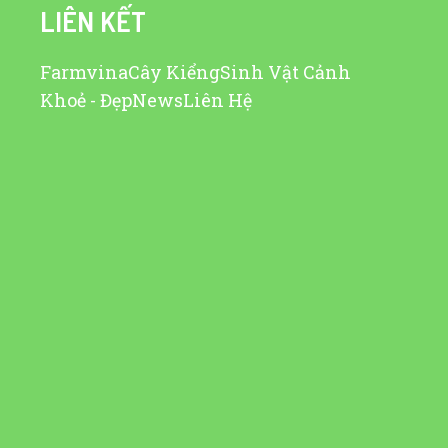
LIÊN KẾT
Farmvina
Cây Kiểng
Sinh Vật Cảnh
Khoẻ - Đẹp
News
Liên Hệ