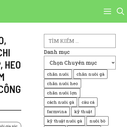
O
,
Search
CHI
Danh mục
P
,
HEO
M
chăn nuôi
chăn nuôi gà
chăn nuôi heo
 CÔNG
chăn nuôi lợn
cách nuôi gà
câu cá
farmvina
kỹ thuật
kỹ thuật nuôi gà
nuôi bò
ôi gia súc