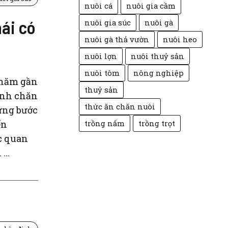
nuôi cá
nuôi gia cầm
ái có
nuôi gia súc
nuôi gà
nuôi gà thả vườn
nuôi heo
nuôi lợn
nuôi thuỷ sản
nuôi tôm
nông nghiệp
 năm gần
thuỷ sản
ành chăn
thức ăn chăn nuôi
hững bước
ển
trồng nấm
trồng trọt
c quan
...