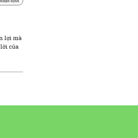
 nhận định
n lợi mà
lời của