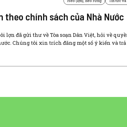
Heo (lợn), heo rừng
Tin tức và
lợn theo chính sách của Nhà Nước
ôi lợn đã gửi thư về Tòa soạn Dân Việt, hỏi về quyề
ớc. Chúng tôi xin trích đăng một số ý kiến và trả 