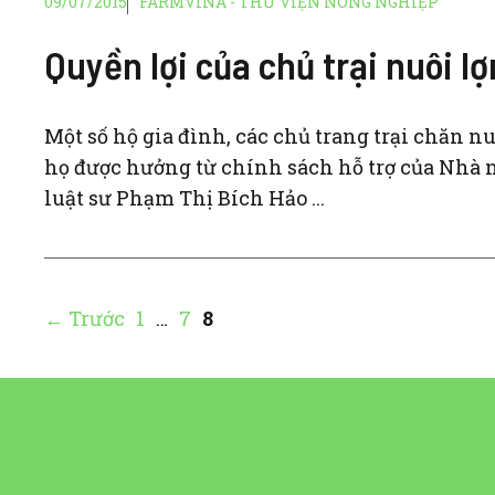
09/07/2015
FARMVINA - THƯ VIỆN NÔNG NGHIỆP
Quyền lợi của chủ trại nuôi 
Một số hộ gia đình, các chủ trang trại chăn nu
họ được hưởng từ chính sách hỗ trợ của Nhà nư
luật sư Phạm Thị Bích Hảo ...
Trang
Trang
Trang
←
Trước
1
…
7
8