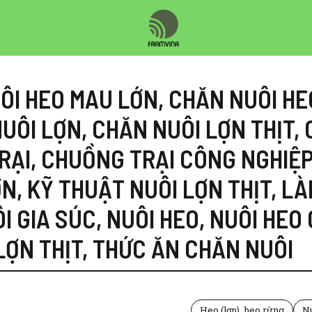
ÔI HEO MAU LỚN
,
CHĂN NUÔI HE
UÔI LỢN
,
CHĂN NUÔI LỢN THỊT
,
RẠI
,
CHUỒNG TRẠI CÔNG NGHIỆ
ỢN
,
KỸ THUẬT NUÔI LỢN THỊT
,
LÀ
I GIA SÚC
,
NUÔI HEO
,
NUÔI HEO
LỢN THỊT
,
THỨC ĂN CHĂN NUÔI
Heo (lợn), heo rừng
Nu