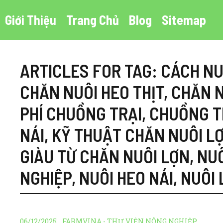
Chuyển
Giới Thiệu
Trang Chủ
Blog
Sitemap
đến
nội
dung
ARTICLES FOR TAG:
CÁCH NU
CHĂN NUÔI HEO THỊT
,
CHĂN N
PHÍ CHUỒNG TRẠI
,
CHUỒNG T
NÁI
,
KỸ THUẬT CHĂN NUÔI L
GIÀU TỪ CHĂN NUÔI LỢN
,
NUÔ
NGHIỆP
,
NUÔI HEO NÁI
,
NUÔI 
06/12/2025
FARMVINA - THƯ VIỆN NÔNG NGHIỆP