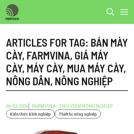
Chuyển
M
đến
nội
dung
ARTICLES FOR TAG:
BÁN MÀY
CÀY
,
FARMVINA
,
GIÁ MÁY
CÀY
,
MÁY CÀY
,
MUA MÁY CÀY
,
NÔNG DÂN
,
NÔNG NGHIỆP
06/02/2026
FARMVINA - THƯ VIỆN NÔNG NGHIỆP
Kiến thức khởi nghiệp
Thiết bị nông nghiệp