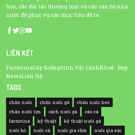
học, các đối tác thương mại và các cán bộ nhà
nước để phục vụ các mục tiêu đề ra.
LIÊN KẾT
Farmvina
Cây Kiểng
Sinh Vật Cảnh
Khoẻ - Đẹp
News
Liên Hệ
TAGS
chăn nuôi
chăn nuôi gà
chăn nuôi heo
chăn nuôi lợn
cách nuôi gà
câu cá
farmvina
kỹ thuật
kỹ thuật nuôi gà
nuôi bò
nuôi cá
nuôi gia cầm
nuôi gia súc