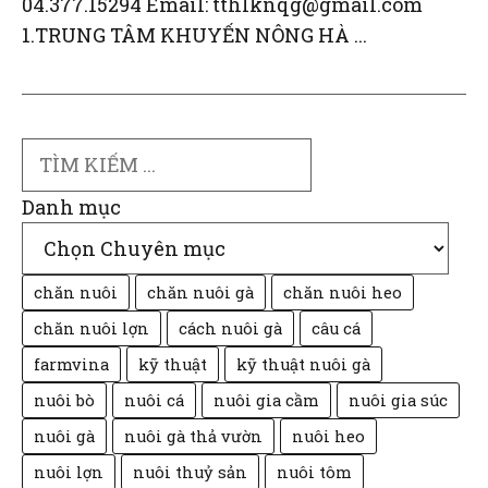
04.377.15294 Email: tthlknqg@gmail.com
1.TRUNG TÂM KHUYẾN NÔNG HÀ ...
Search
Danh mục
chăn nuôi
chăn nuôi gà
chăn nuôi heo
chăn nuôi lợn
cách nuôi gà
câu cá
farmvina
kỹ thuật
kỹ thuật nuôi gà
nuôi bò
nuôi cá
nuôi gia cầm
nuôi gia súc
nuôi gà
nuôi gà thả vườn
nuôi heo
nuôi lợn
nuôi thuỷ sản
nuôi tôm