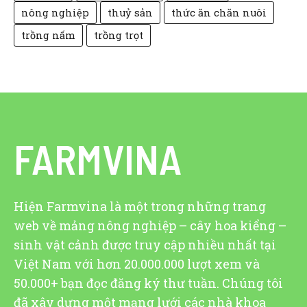
nông nghiệp
thuỷ sản
thức ăn chăn nuôi
trồng nấm
trồng trọt
FARMVINA
Hiện Farmvina là một trong những trang
web về mảng nông nghiệp – cây hoa kiểng –
sinh vật cảnh được truy cập nhiều nhất tại
Việt Nam với hơn 20.000.000 lượt xem và
50.000+ bạn đọc đăng ký thư tuần. Chúng tôi
đã xây dựng một mạng lưới các nhà khoa