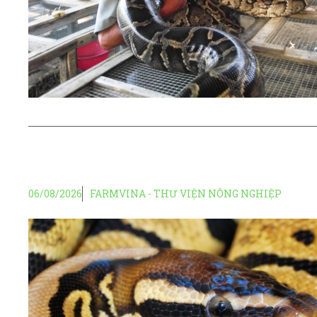
06/08/2026
FARMVINA - THƯ VIỆN NÔNG NGHIỆP