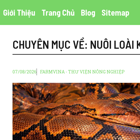
Chuyển
Giới Thiệu
Trang Chủ
Blog
Sitemap
đến
nội
dung
CHUYÊN MỤC VỀ:
NUÔI LOÀI
07/08/2026
FARMVINA - THƯ VIỆN NÔNG NGHIỆP