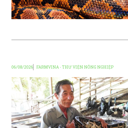
06/08/2026
FARMVINA - THƯ VIỆN NÔNG NGHIỆP