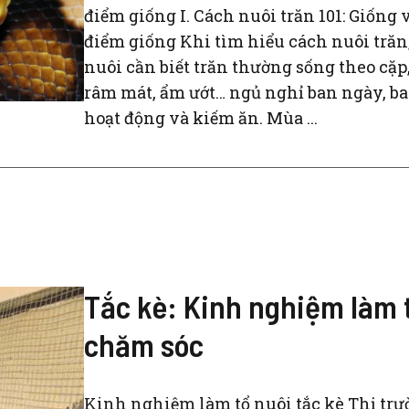
điểm giống I. Cách nuôi trăn 101: Giống 
điểm giống Khi tìm hiểu cách nuôi trăn
nuôi cần biết trăn thường sống theo cặp
râm mát, ẩm ướt… ngủ nghỉ ban ngày, b
hoạt động và kiếm ăn. Mùa ...
Tắc kè: Kinh nghiệm làm 
chăm sóc
Kinh nghiệm làm tổ nuôi tắc kè Thị trư