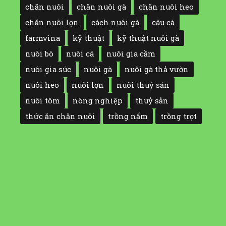
chăn nuôi
chăn nuôi gà
chăn nuôi heo
chăn nuôi lợn
cách nuôi gà
câu cá
farmvina
kỹ thuật
kỹ thuật nuôi gà
nuôi bò
nuôi cá
nuôi gia cầm
nuôi gia súc
nuôi gà
nuôi gà thả vườn
nuôi heo
nuôi lợn
nuôi thuỷ sản
nuôi tôm
nông nghiệp
thuỷ sản
thức ăn chăn nuôi
trồng nấm
trồng trọt