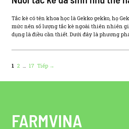
Tắc kè có tên khoa học là Gekko gekko, họ Gekk
mức nên số lượng tắc kè ngoài thiên nhiên g
dụng là điều cần thiết. Dưới đây là phương pháp 
Trang
Trang
Trang
1
2
…
17
Tiếp
→
FARMVINA