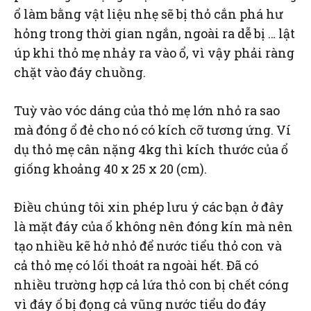
ổ làm bằng vật liệu nhẹ sẽ bị thỏ cắn phá hư
hỏng trong thời gian ngắn, ngoài ra dễ bị … lật
úp khi thỏ mẹ nhảy ra vào ổ, vì vậy phải ràng
chặt vào đáy chuồng.
Tuỳ vào vóc dáng của thỏ mẹ lớn nhỏ ra sao
mà đóng ổ đẻ cho nó có kích cỡ tương ứng. Ví
dụ thỏ mẹ cân nặng 4kg thì kích thước của ổ
giống khoảng 40 x 25 x 20 (cm).
Điều chúng tôi xin phép lưu ý các bạn ở đây
là mặt đáy của ổ không nên đóng kín mà nên
tạo nhiều kẽ hở nhỏ để nước tiểu thỏ con và
cả thỏ mẹ có lối thoát ra ngoài hết. Đã có
nhiều trường hợp cả lứa thỏ con bị chết cóng
vì đáy ổ bị đọng cả vũng nước tiểu do đáy