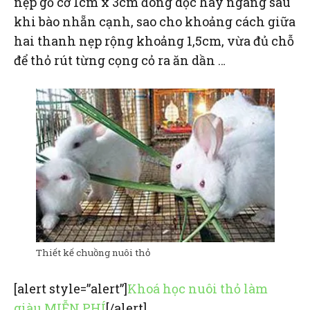
nẹp gỗ cỡ 1cm x 3cm đóng dọc hay ngang sau
khi bào nhẵn cạnh, sao cho khoảng cách giữa
hai thanh nẹp rộng khoảng 1,5cm, vừa đủ chỗ
để thỏ rút từng cọng cỏ ra ăn dần …
Thiết kế chuồng nuôi thỏ
[alert style=”alert”]
Khoá học nuôi thỏ làm
giàu MIỄN PHÍ
[/alert]