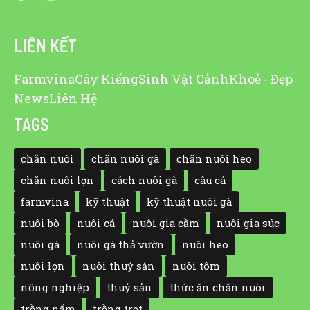
LIÊN KẾT
Farmvina
Cây Kiểng
Sinh Vật Cảnh
Khoẻ - Đẹp
News
Liên Hệ
TAGS
chăn nuôi
chăn nuôi gà
chăn nuôi heo
chăn nuôi lợn
cách nuôi gà
câu cá
farmvina
kỹ thuật
kỹ thuật nuôi gà
nuôi bò
nuôi cá
nuôi gia cầm
nuôi gia súc
nuôi gà
nuôi gà thả vườn
nuôi heo
nuôi lợn
nuôi thuỷ sản
nuôi tôm
nông nghiệp
thuỷ sản
thức ăn chăn nuôi
trồng nấm
trồng trọt