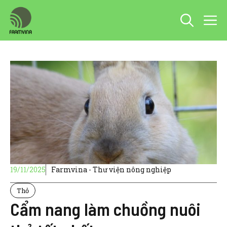
Chuyển
M
đến
nội
dung
19/11/2025
Farmvina - Thư viện nông nghiệp
Thỏ
Cẩm nang làm chuồng nuôi