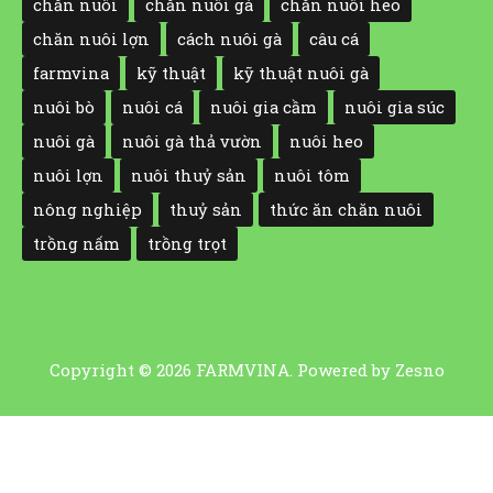
chăn nuôi
chăn nuôi gà
chăn nuôi heo
chăn nuôi lợn
cách nuôi gà
câu cá
farmvina
kỹ thuật
kỹ thuật nuôi gà
nuôi bò
nuôi cá
nuôi gia cầm
nuôi gia súc
nuôi gà
nuôi gà thả vườn
nuôi heo
nuôi lợn
nuôi thuỷ sản
nuôi tôm
nông nghiệp
thuỷ sản
thức ăn chăn nuôi
trồng nấm
trồng trọt
Copyright © 2026 FARMVINA. Powered by
Zesno