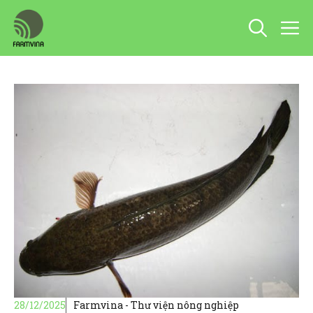
Chuyển
M
đến
nội
dung
28/12/2025
Farmvina - Thư viện nông nghiệp