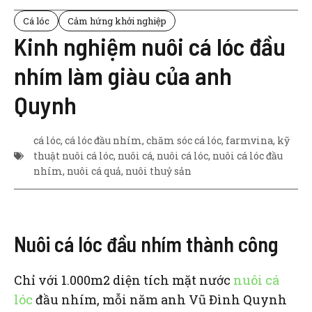
Cá lóc
Cảm hứng khởi nghiệp
Kinh nghiệm nuôi cá lóc đầu
nhím làm giàu của anh
Quynh
cá lóc
,
cá lóc đầu nhím
,
chăm sóc cá lóc
,
farmvina
,
kỹ
thuật nuôi cá lóc
,
nuôi cá
,
nuôi cá lóc
,
nuôi cá lóc đầu
nhím
,
nuôi cá quả
,
nuôi thuỷ sản
Nuôi cá lóc đầu nhím thành công
Chỉ với 1.000m2 diện tích mặt nước
nuôi cá
lóc
đầu nhím, mỗi năm anh Vũ Đình Quynh